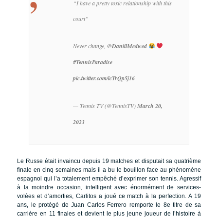
“I have a pretty toxic relationship with this
court”
Never change,
@DaniilMedwed
#TennisParadise
pic.twitter.com/icTrQp5j16
— Tennis TV (@TennisTV)
March 20,
2023
Le Russe était invaincu depuis 19 matches et disputait sa quatrième
finale en cinq semaines mais il a bu le bouillon face au phénomène
espagnol qui l’a totalement empêché d’exprimer son tennis. Agressif
à la moindre occasion, intelligent avec énormément de services-
volées et d’amorties, Carlitos a joué ce match à la perfection. A 19
ans, le protégé de Juan Carlos Ferrero remporte le 8e titre de sa
carrière en 11 finales et devient le plus jeune joueur de l’histoire à