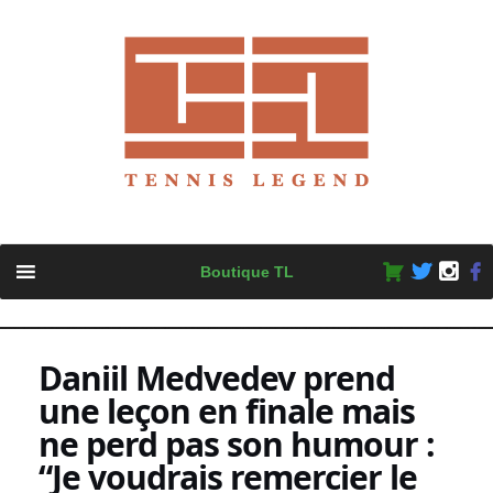
Skip
Boutique TL
to
content
Daniil Medvedev prend
une leçon en finale mais
ne perd pas son humour :
“Je voudrais remercier le