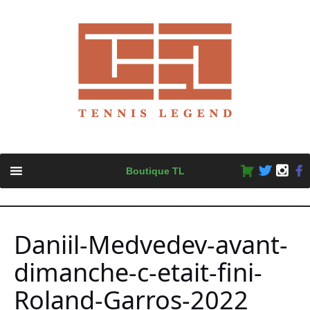
Skip
Boutique TL
to
content
Daniil-Medvedev-avant-
dimanche-c-etait-fini-
Roland-Garros-2022