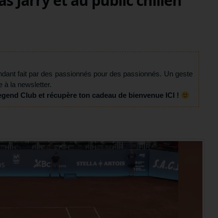
s Jarry et au public chilien
ndant fait par des passionnés pour des passionnés. Un geste
e à la newsletter.
egend Club et récupère ton cadeau de bienvenue ICI !