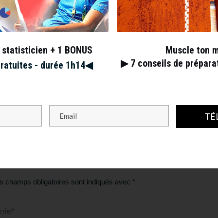
 statisticien + 1 BONUS
Muscle ton 
▶︎ 7
conseils de prépar
gratuites - durée 1h14◀︎
TÉ
s champs obligatoires sont indiqués avec
*