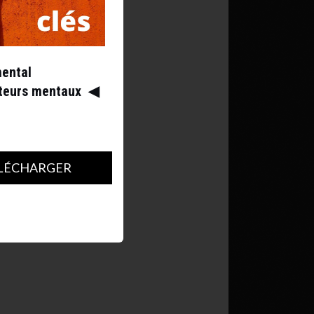
mental
ateurs mentaux
◀︎
LÉCHARGER