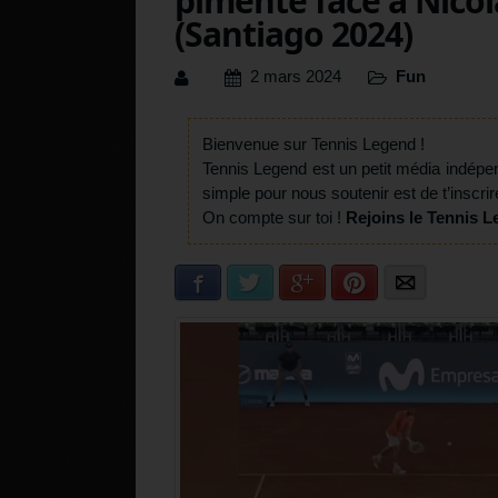
pimenté face à Nicola
(Santiago 2024)
2 mars 2024
Fun
Bienvenue sur Tennis Legend !
Tennis Legend est un petit média indépe
simple pour nous soutenir est de t’inscrir
On compte sur toi !
Rejoins le Tennis L
Facebook
Twitter
Google+
Pinterest
E-mail