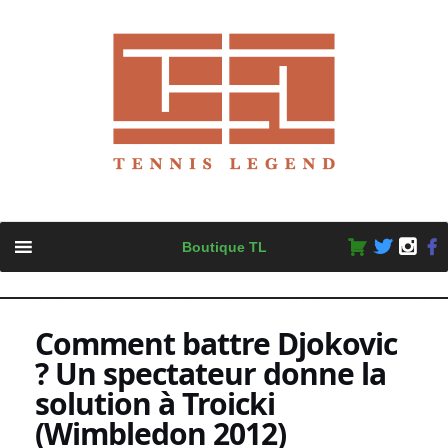
Skip
Boutique TL
to
content
Comment battre Djokovic
? Un spectateur donne la
solution à Troicki
(Wimbledon 2012)