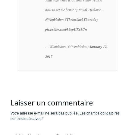
That time when a fan told Viktor Troicki
how to get the better of Novak Djokovic…
#Wimbledon
#ThrowbackThursday
pic.twitter.com/k9epUXv1Un
— Wimbledon (@Wimbledon)
January 12,
2017
Laisser un commentaire
Votre adresse e-mail ne sera pas publiée.
Les champs obligatoires
sont indiqués avec
*