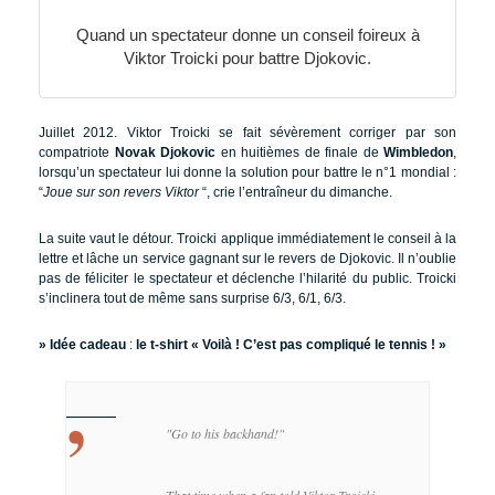
Quand un spectateur donne un conseil foireux à
Viktor Troicki pour battre Djokovic.
Juillet 2012. Viktor Troicki se fait sévèrement corriger par son
compatriote
Novak Djokovic
en huitièmes de finale de
Wimbledon
,
lorsqu’un spectateur lui donne la solution pour battre le n°1 mondial :
“
Joue sur son revers Viktor
“, crie l’entraîneur du dimanche.
La suite vaut le détour. Troicki applique immédiatement le conseil à la
lettre et lâche un service gagnant sur le revers de Djokovic. Il n’oublie
pas de féliciter le spectateur et déclenche l’hilarité du public. Troicki
s’inclinera tout de même sans surprise 6/3, 6/1, 6/3.
» Idée cadeau
:
le t-shirt « Voilà ! C’est pas compliqué le tennis ! »
"Go to his backhand!"