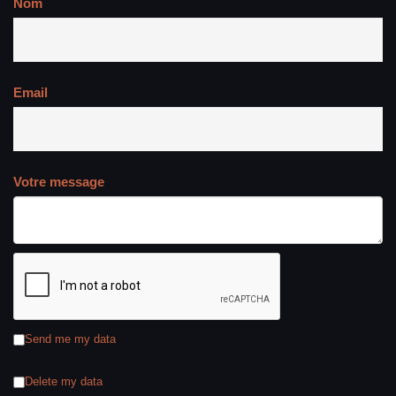
Nom
Email
Votre message
Send me my data
Delete my data