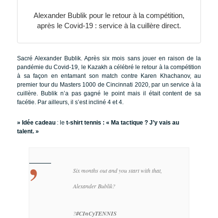
Alexander Bublik pour le retour à la compétition,
après le Covid-19 : service à la cuillère direct.
Sacré Alexander Bublik. Après six mois sans jouer en raison de la
pandémie du Covid-19, le Kazakh a célébré le retour à la compétition
à sa façon en entamant son match contre Karen Khachanov, au
premier tour du Masters 1000 de Cincinnati 2020, par un service à la
cuillère. Bublik n’a pas gagné le point mais il était content de sa
facétie. Par ailleurs, il s’est incliné 4 et 4.
» Idée cadeau
: le
t-shirt tennis : « Ma tactique ? J’y vais au
talent. »
Six months out and you start with that,
Alexander Bublik?
?
#CInCyTENNIS