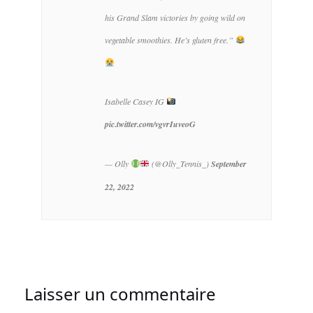
his Grand Slam victories by going wild on
vegetable smoothies. He’s gluten free.”
Isabelle Casey IG
pic.twitter.com/vgvrIuveoG
— Olly
(@Olly_Tennis_)
September
22, 2022
Laisser un commentaire