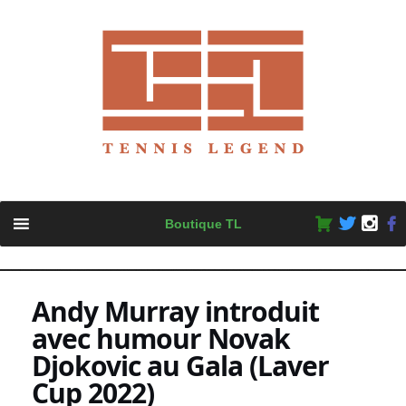
Skip
Boutique TL
to
content
Andy Murray introduit
avec humour Novak
Djokovic au Gala (Laver
Cup 2022)