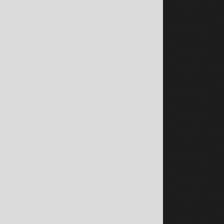
nd !
mental
ateurs mentaux
◀︎