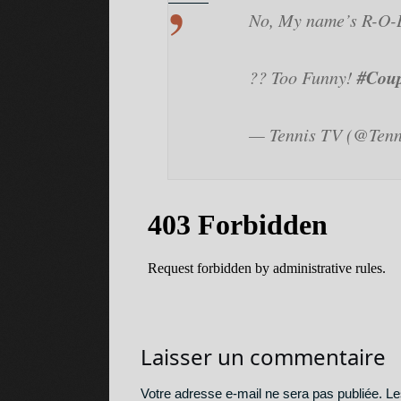
No, My name’s R-O-
Pro
#Cou
?? Too Funny!
— Tennis TV (@Ten
4 secrets de
Laisser un commentaire
▶︎ 5 vidéos 
Votre adresse e-mail ne sera pas publiée.
Le