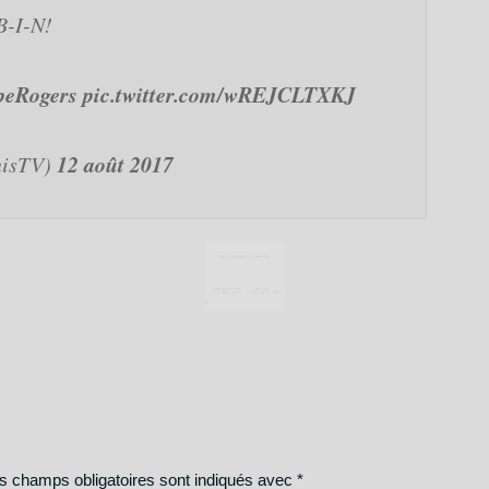
B-I-N!
gresse dans ton jeu avec Tennis Lege
peRogers
pic.twitter.com/wREJCLTXKJ
12 août 2017
nisTV)
 statisticien + 1 BONUS
Muscle ton 
▶︎ 7
conseils de prépar
gratuites - durée 1h14◀︎
s champs obligatoires sont indiqués avec
*