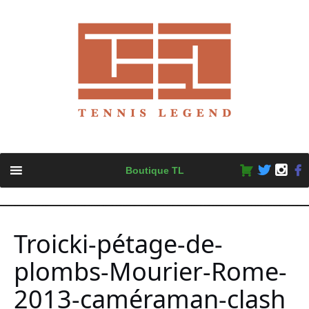
Skip
Boutique TL
to
content
Troicki-pétage-de-
plombs-Mourier-Rome-
2013-caméraman-clash