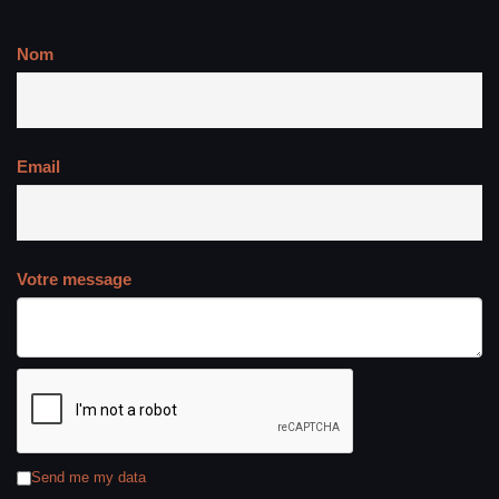
Nom
Email
Votre message
Send me my data