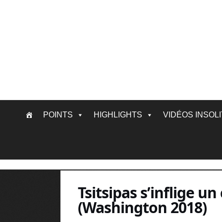
Skip
POINTS
HIGHLIGHTS
VIDÉOS INSOL
to
content
Tsitsipas s’inflige u
(Washington 2018)