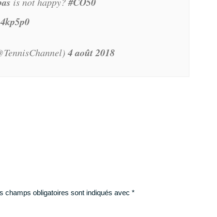
pas
#CO50
is not happy?
p4kp5p0
4 août 2018
@TennisChannel)
s champs obligatoires sont indiqués avec
*