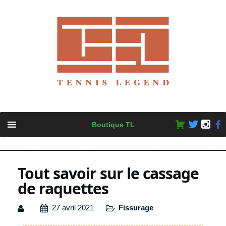
Skip
Boutique TL
to
content
Tout savoir sur le cassage
de raquettes
27 avril 2021
Fissurage