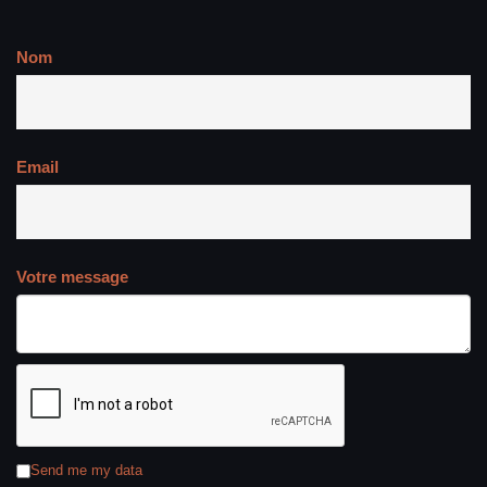
Nom
Email
Votre message
Send me my data