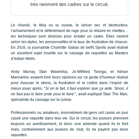
très rarement des cadres sur le circuit.
Le chassé, le tibia ou la cuisse, le lancer sec et destructeur,
l’acharnement et le déferlement de rage pour la réduire en miettes…
les techniques sont diverses pour éclater un cadre. Elles varient
selon les styles, les personnalités et le taux de frustration de chacun.
En 2016, la journaliste Charlotte Gabas de beIN Sports avait réalisé
un excellent sujet insolite sur le cassage de raquettes au Masters
d’Indian Wells.
Andy Murray, Stan Wawrinka, Jo-Wilfried Tsonga, et Adrian
Mannarino avaient livré leurs opinions sur ce geste d’humeur réalisé
pour évacuer le stress, la frustration et la colère dans l’espoir de
mieux jouer après. “
Si on le fait, il faut espérer que ça aide. Sinon, il
ne faut pas le faire juste pour le faire.
“, avait expliqué Stan The Man,
spécialiste du cassage sur la cuisse.
Professionnels ou amateurs, énormément de gens ont cassé un jour
cassé une raquette dans leur vie. Sur le circuit, les joueurs prennent
toujours un avertissement, et donc une amende quand ils le font
mais, contrairement aux joueurs de club, ils ne payent pas leurs
raquettes.