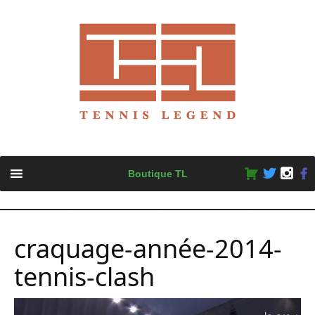
Skip
Boutique TL
to
content
craquage-année-2014-
tennis-clash