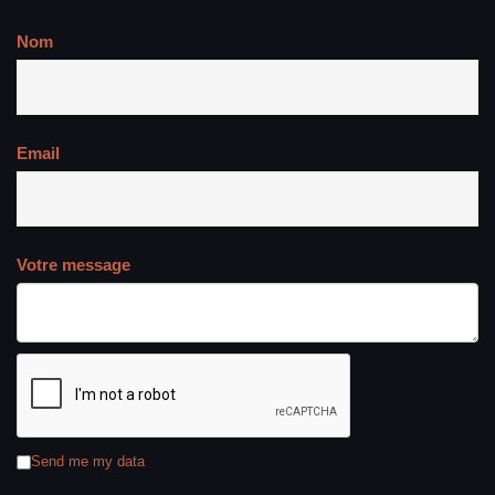
Nom
Email
Votre message
Send me my data