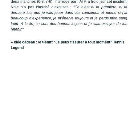
deux manches (6-3, 7-6). Interrogé par l’ATP, à froid, sur cet incident,
Nole n’a pas cherché d’excuses :
“Ce n’est ni la première, ni la
dernière fois que je vais jouer dans ces conditions et, même si j’ai
beaucoup d’expérience, je m’énerve toujours et je perds mon sang
froid. A la fin, ce sont des bonnes leçons et je vais essayer de les
retenir.
“
» Idée cadeau :
le t-shirt “Je peux fissurer à tout moment” Tennis
Legend