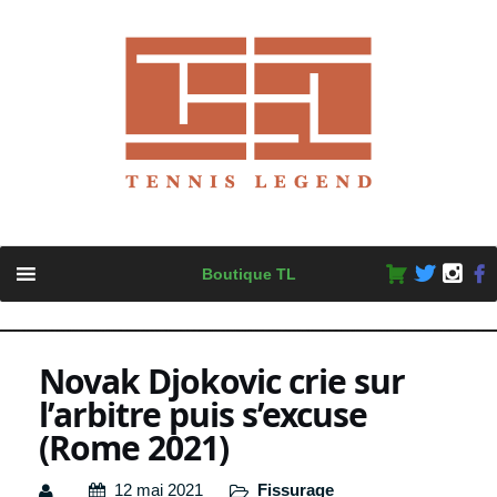
Skip
Boutique TL
to
content
Novak Djokovic crie sur
l’arbitre puis s’excuse
(Rome 2021)
12 mai 2021
Fissurage