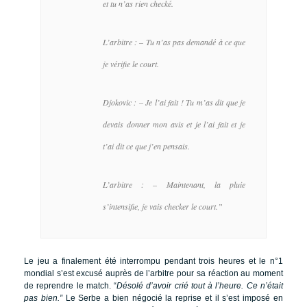
et tu n’as rien checké.
L’arbitre : – Tu n’as pas demandé à ce que
je vérifie le court.
Djokovic : – Je l’ai fait ! Tu m’as dit que je
devais donner mon avis et je l’ai fait et je
t’ai dit ce que j’en pensais.
L’arbitre : – Maintenant, la pluie
s’intensifie, je vais checker le court.”
Le jeu a finalement été interrompu pendant trois heures et le n°1
mondial s’est excusé auprès de l’arbitre pour sa réaction au moment
de reprendre le match. “
Désolé d’avoir crié tout à l’heure. Ce n’était
pas bien.”
Le Serbe a bien négocié la reprise et il s’est imposé en