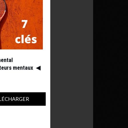
mental
ateurs mentaux
◀︎
LÉCHARGER