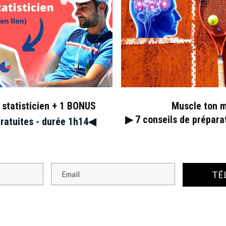
 statisticien + 1 BONUS
Muscle ton 
▶︎ 7
conseils de prépar
gratuites - durée 1h14◀︎
TÉ