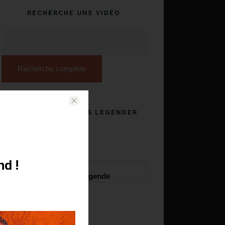
RECHERCHE UNE VIDÉO
Recherche complète
DEVIENS UN TENNIS LEGENDER
Twitter
nd !
Tweets de @TennisLegende