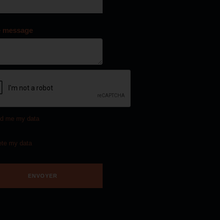
e message
d me my data
ete my data