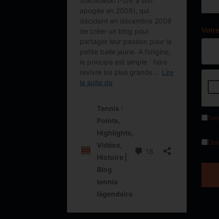
Votr
Sen
Del