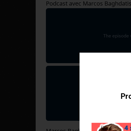
Podcast avec Marcos Baghdati
Téléchargez v
Pro
Marcos Baghdatis fissure