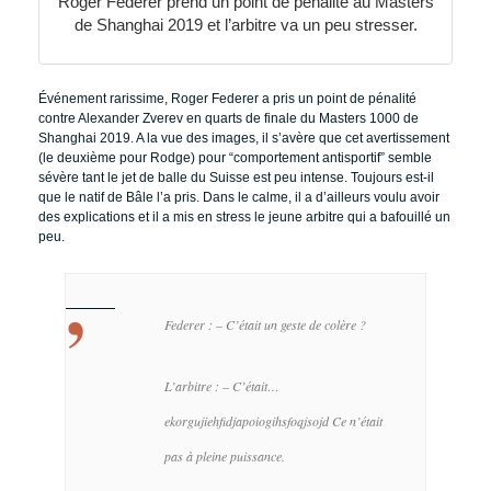
Roger Federer prend un point de pénalité au Masters
de Shanghai 2019 et l’arbitre va un peu stresser.
Événement rarissime, Roger Federer a pris un point de pénalité
contre Alexander Zverev en quarts de finale du Masters 1000 de
Shanghai 2019. A la vue des images, il s’avère que cet avertissement
(le deuxième pour Rodge) pour “comportement antisportif” semble
sévère tant le jet de balle du Suisse est peu intense. Toujours est-il
que le natif de Bâle l’a pris. Dans le calme, il a d’ailleurs voulu avoir
des explications et il a mis en stress le jeune arbitre qui a bafouillé un
peu.
Federer : – C’était un geste de colère ?
L’arbitre : – C’était…
ekorgujiehfidjapoiogihsfoqjsojd Ce n’était
pas à pleine puissance.