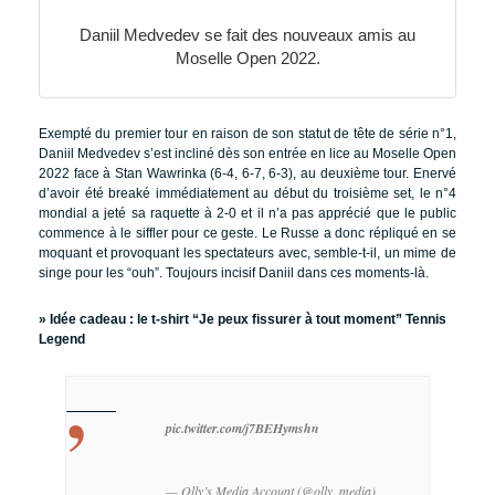
Daniil Medvedev se fait des nouveaux amis au
Moselle Open 2022.
Exempté du premier tour en raison de son statut de tête de série n°1,
Daniil Medvedev s’est incliné dès son entrée en lice au Moselle Open
2022 face à Stan Wawrinka (6-4, 6-7, 6-3), au deuxième tour. Enervé
d’avoir été breaké immédiatement au début du troisième set, le n°4
mondial a jeté sa raquette à 2-0 et il n’a pas apprécié que le public
commence à le siffler pour ce geste. Le Russe a donc répliqué en se
moquant et provoquant les spectateurs avec, semble-t-il, un mime de
singe pour les “ouh”. Toujours incisif Daniil dans ces moments-là.
» Idée cadeau :
le t-shirt “Je peux fissurer à tout moment” Tennis
Legend
pic.twitter.com/j7BEHymshn
— Olly’s Media Account (@olly_media)