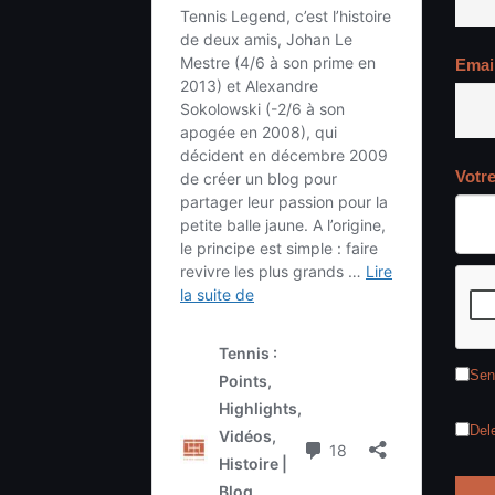
Emai
Votr
Sen
Del