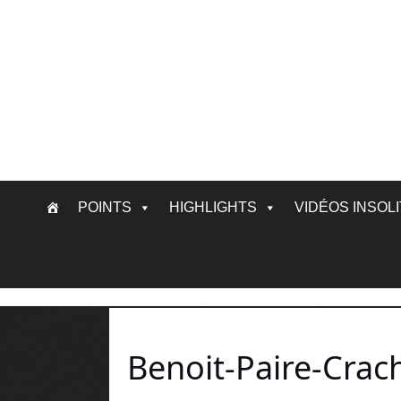
Skip
POINTS
HIGHLIGHTS
VIDÉOS INSOL
to
content
Benoit-Paire-Crac