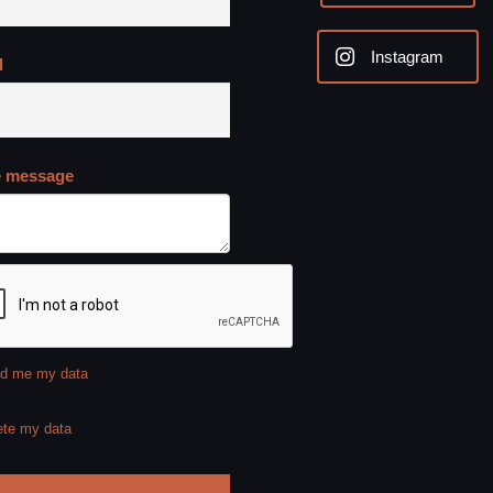
Instagram
l
e message
d me my data
ete my data