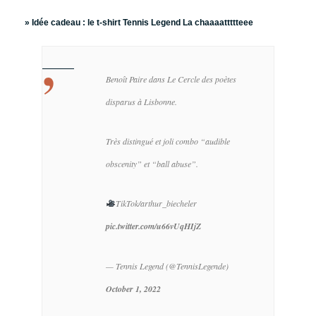
» Idée cadeau :
le t-shirt Tennis Legend La chaaaattttteee
Benoît Paire dans Le Cercle des poètes
disparus à Lisbonne.
Très distingué et joli combo “audible
obscenity” et “ball abuse”.
TikTok/arthur_biecheler
pic.twitter.com/u66vUqHIjZ
— Tennis Legend (@TennisLegende)
October 1, 2022