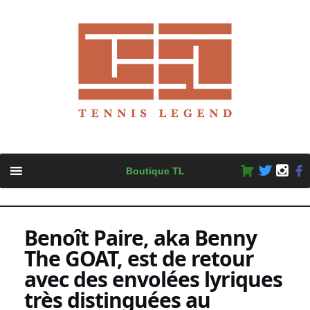
Skip
Boutique TL
to
content
Benoît Paire, aka Benny
The GOAT, est de retour
avec des envolées lyriques
très distinguées au