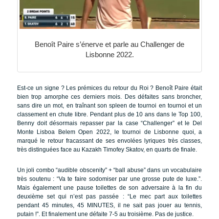
Benoît Paire s’énerve et parle au Challenger de
Lisbonne 2022.
Est-ce un signe ? Les prémices du retour du Roi ? Benoît Paire était
bien trop amorphe ces derniers mois. Des défaites sans broncher,
sans dire un mot, en traînant son spleen de tournoi en tournoi et un
classement en chute libre. Pendant plus de 10 ans dans le Top 100,
Benny doit désormais repasser par la case “Challenger” et le Del
Monte Lisboa Belem Open 2022, le tournoi de Lisbonne quoi, a
marqué le retour fracassant de ses envolées lyriques très classes,
très distinguées face au Kazakh Timofey Skatov, en quarts de finale.
Un joli combo “audible obscenity” + “ball abuse” dans un vocabulaire
très soutenu : “Va te faire sodomiser par une grosse pute de luxe.”.
Mais également une pause toilettes de son adversaire à la fin du
deuxième set qui n’est pas passée : “Le mec part aux toilettes
pendant 45 minutes, 45 MINUTES, il ne sait pas jouer au tennis,
putain !”. Et finalement une défaite 7-5 au troisième. Pas de justice.