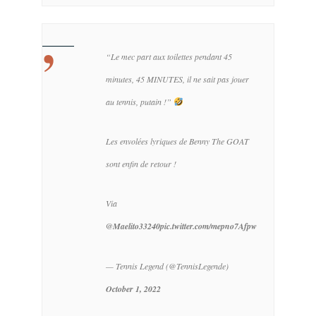
“Le mec part aux toilettes pendant 45
minutes, 45 MINUTES, il ne sait pas jouer
au tennis, putain !”
Les envolées lyriques de Benny The GOAT
sont enfin de retour !
Via
@Maelito33240
pic.twitter.com/mepno7Afpw
— Tennis Legend (@TennisLegende)
October 1, 2022