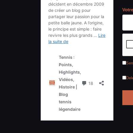
Votr
Sen
Del