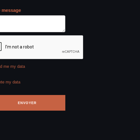
e message
d me my data
ete my data