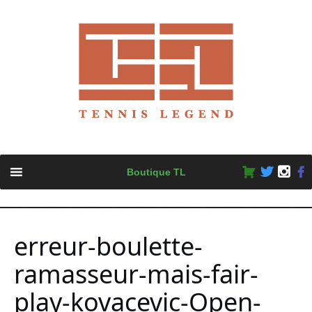
Skip
Boutique TL
to
content
erreur-boulette-
ramasseur-mais-fair-
play-kovacevic-Open-