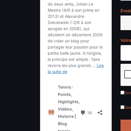
Emai
Votr
Sen
Del