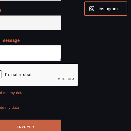
Instagram
l
e message
d me my data
ete my data