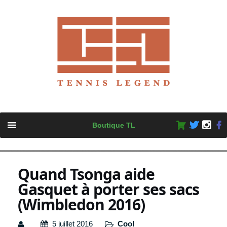
Skip
Boutique TL
to
content
Quand Tsonga aide
Gasquet à porter ses sacs
(Wimbledon 2016)
5 juillet 2016
Cool