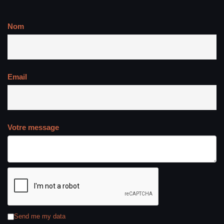
Nom
Email
Votre message
Send me my data