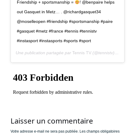
Friendship + sportsmanship =
! @benpaire helps
out Gasquet in Metz… . @richardgasquet34
@moselleopen #friendship #sportsmanship #paire
#gasquet #metz #france #tennis #tennistv
#instasport #instasports #sports #sport
Une publication partagée par
Tennis TV
(@tennistv) le
18 Sept
Laisser un commentaire
Votre adresse e-mail ne sera pas publiée.
Les champs obligatoires