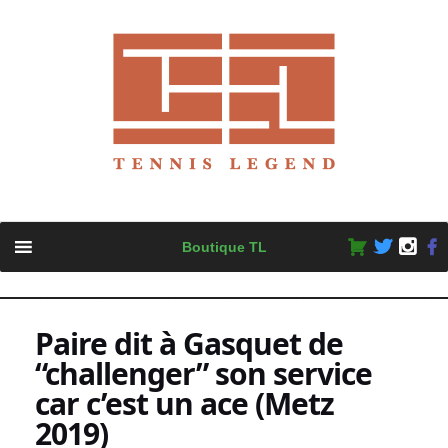
Skip
Boutique TL
to
content
Paire dit à Gasquet de
“challenger” son service
car c’est un ace (Metz
2019)