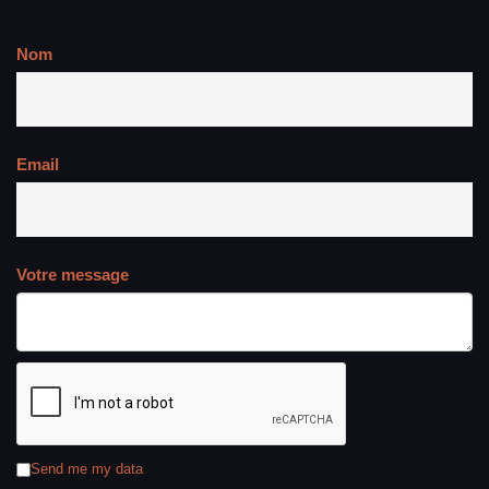
Nom
Email
Votre message
Send me my data