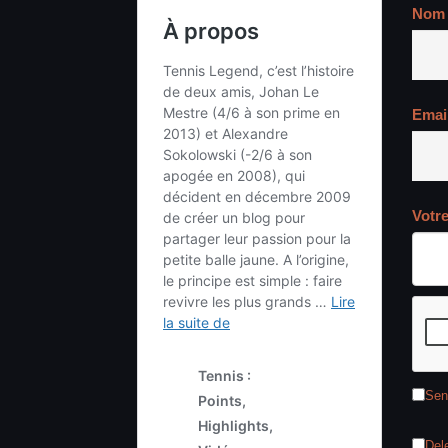
Nom
Emai
Votr
Sen
Del