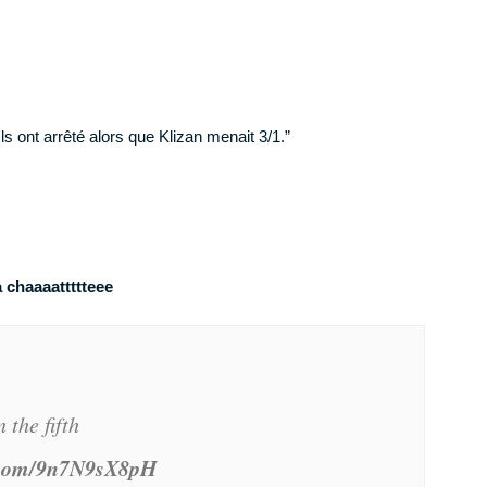
Ils ont arrêté alors que Klizan menait 3/1.”
a chaaaattttteee
Téléchargez votre formation gratuite
Progresse dans ton jeu avec Tennis Legend !
 the fifth
r.com/9n7N9sX8pH