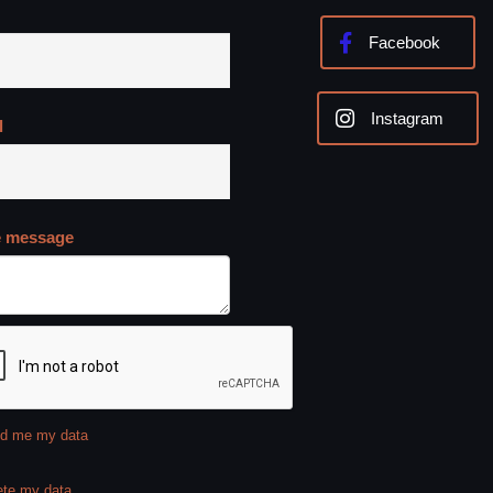
Facebook
Instagram
l
e message
d me my data
ete my data