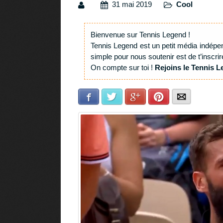
31 mai 2019
Cool
Bienvenue sur Tennis Legend !
Tennis Legend est un petit média indépe
simple pour nous soutenir est de t’inscrir
On compte sur toi !
Rejoins le Tennis L
Facebook
Twitter
Google+
Pinterest
E-mail