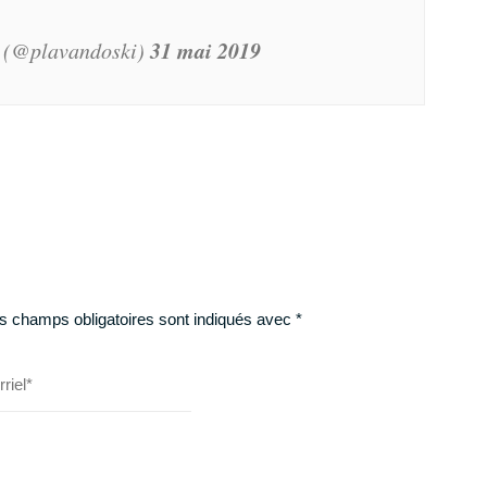
4 secrets de statisticien + 1 BONUS
Muscle ton mental
▶︎ 7
conseils de préparateurs mentaux
◀︎
▶︎ 5 vidéos gratuites - durée 1h14◀︎
31 mai 2019
 (@plavandoski)
TÉLÉCHARGER
s champs obligatoires sont indiqués avec
*