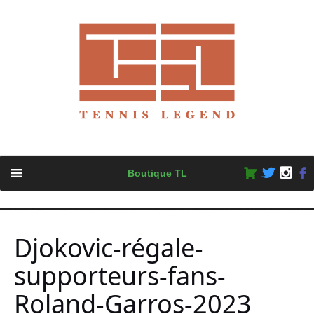
Skip
Boutique TL
to
content
Djokovic-régale-
supporteurs-fans-
Roland-Garros-2023