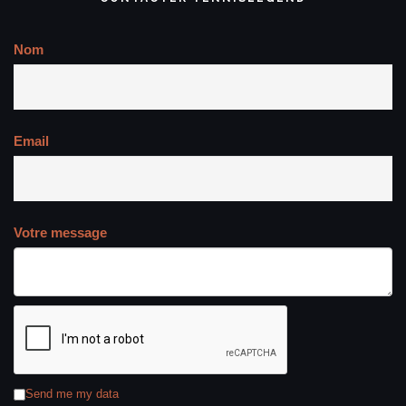
Nom
Email
Votre message
Send me my data