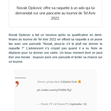
Novak Djokovic offre sa raquette à un ado qui lui
demandait sur une pancarte au tournoi de Tel Aviv
2022.
Novak Djokovic a fait un heureux après sa qualification en demi-
finales du tournoi de Tel Aviv 2022 en offrant sa raquette à un jeune
fan avec une pancarte “Novak, peux-tu s’il te plaît me donner ta
raquette ?” L’adolescent n’y croyait pas quand il a vu Nole se
déplacer pour lui donner son cadre. Un beau moment dont on peut
tirer une morale : toujours avoir une pancarte et tenter sa chance sur
un tournoi.
Always giving back
@DjokerNole
pic.twitter.com/rqVOHdcWgl
— Tennis TV (@TennisTV)
September 30,