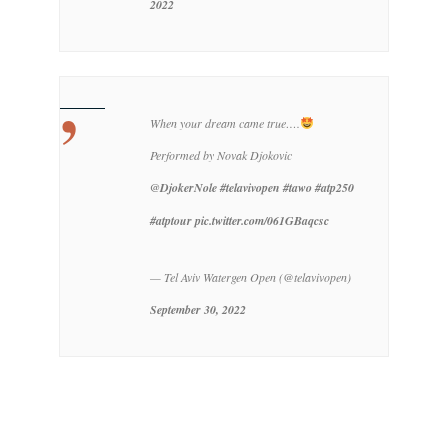
2022
When your dream came true….
Performed by Novak Djokovic
@DjokerNole
#telavivopen
#tawo
#atp250
#atptour
pic.twitter.com/061GBaqcsc
— Tel Aviv Watergen Open (@telavivopen)
September 30, 2022