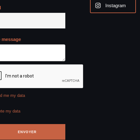
Instagram
l
e message
d me my data
ete my data