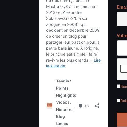
Emai
Votr
Sen
Del