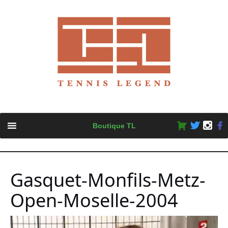
Skip
Boutique TL
to
content
Gasquet-Monfils-Metz-
Open-Moselle-2004