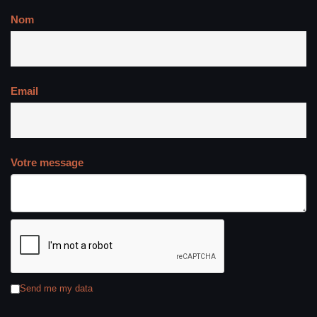
Nom
Email
Votre message
Send me my data