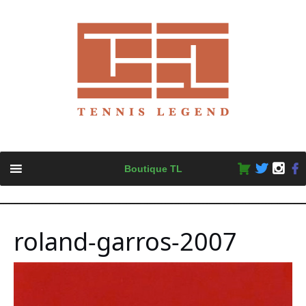
Skip
Boutique TL
to
content
roland-garros-2007