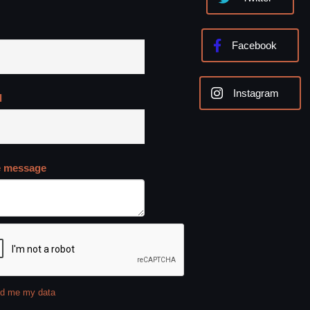
Facebook
Instagram
l
e message
d me my data