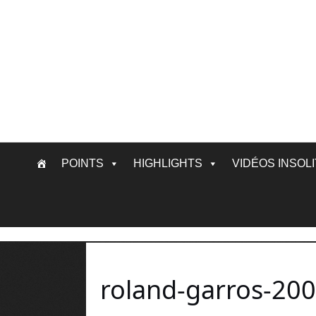
Skip
POINTS
HIGHLIGHTS
VIDÉOS INSOL
to
content
roland-garros-20