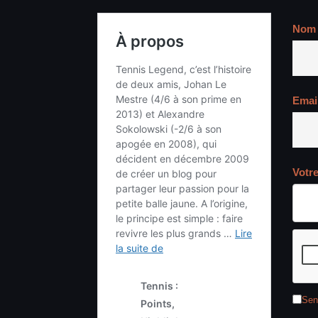
Nom
Emai
Votr
Sen