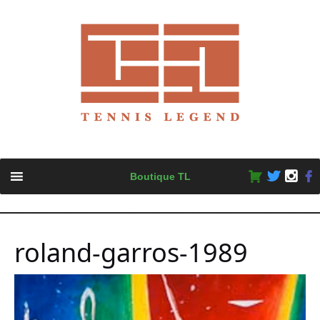
Skip
Boutique TL
to
content
roland-garros-1989