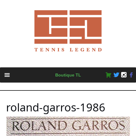
Skip
Boutique TL
to
content
roland-garros-1986