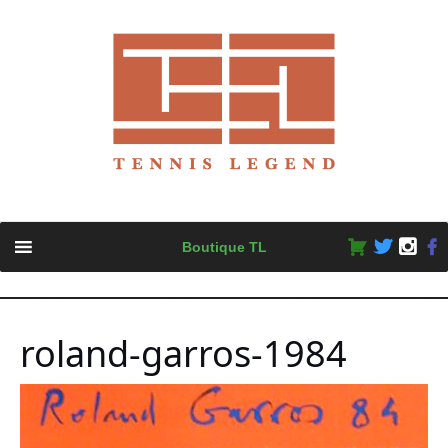
Skip
Boutique TL
to
content
roland-garros-1984