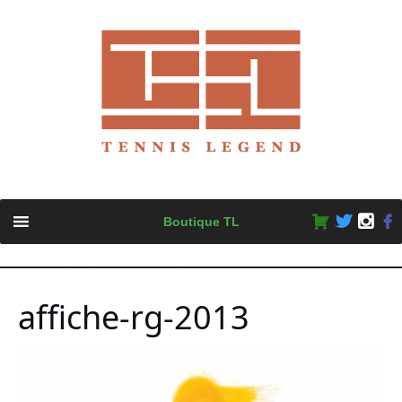
Skip
Boutique TL
to
content
affiche-rg-2013