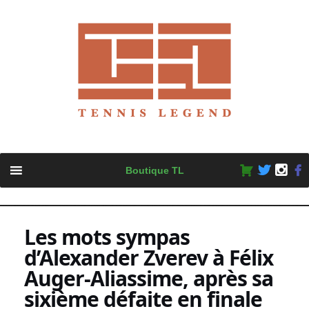
Skip
Boutique TL
to
content
Les mots sympas
d’Alexander Zverev à Félix
Auger-Aliassime, après sa
sixième défaite en finale