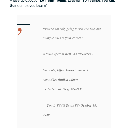
» Idée de cadeau
:
Le T-Shirt Tennis Legend “Sometimes you win,
Sometimes you Learn”
“You’re not only going to win one title, but
multiple titles in your career.”
A touch of class from
@AlexZverev
?
No doubt,
@felixtennis
‘ time will
come.
#bett1hulksIndoors
pic.twitter.com/5PguXSaSiV
— Tennis TV (@TennisTV)
October 18,
2020