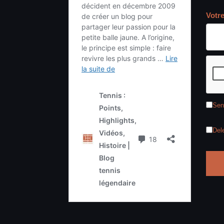
Votr
Sen
Del