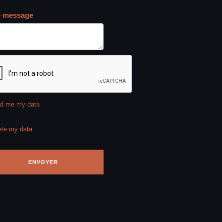
e message
d me my data
ete my data