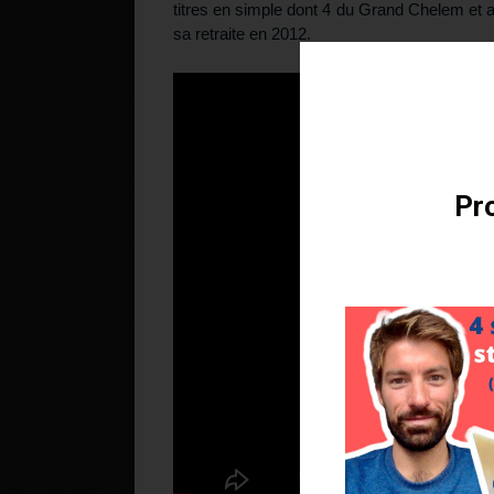
titres en simple dont 4 du Grand Chelem et a
sa retraite en 2012.
Téléchargez v
Pro