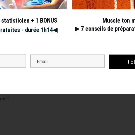
 statisticien + 1 BONUS
Muscle ton 
▶︎ 7
conseils de prépar
gratuites - durée 1h14◀︎
TÉ
s champs obligatoires sont indiqués avec
*