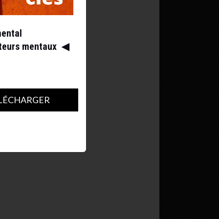
mental
ateurs mentaux
◀︎
LÉCHARGER