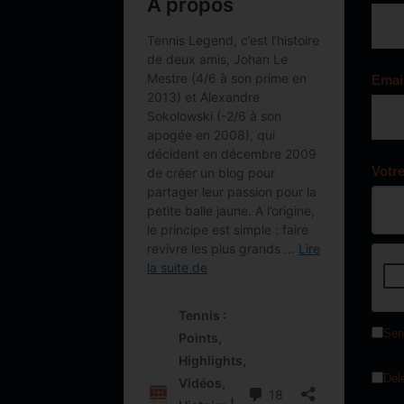
Emai
Votr
Sen
Del