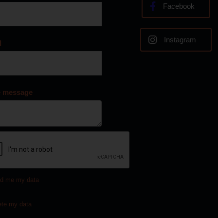
Facebook
Instagram
l
e message
d me my data
ete my data