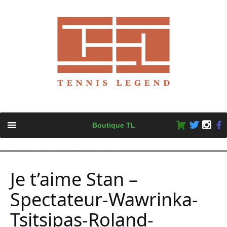
Skip
Boutique TL
to
content
Je t’aime Stan –
Spectateur-Wawrinka-
Tsitsipas-Roland-