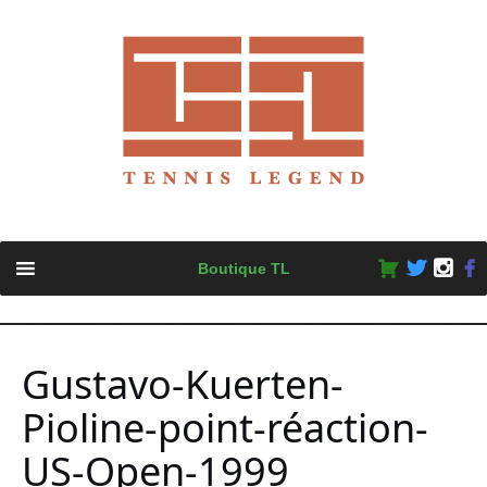
Skip
Boutique TL
to
content
Gustavo-Kuerten-
Pioline-point-réaction-
US-Open-1999