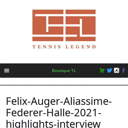
Skip
Boutique TL
to
content
Felix-Auger-Aliassime-
Federer-Halle-2021-
highlights-interview