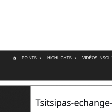
Skip
POINTS
HIGHLIGHTS
VIDÉOS INSOL
to
content
Tsitsipas-echange