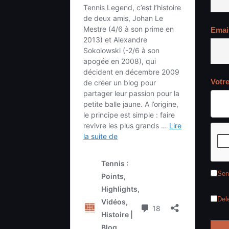
Emai
Votr
Sen
Del