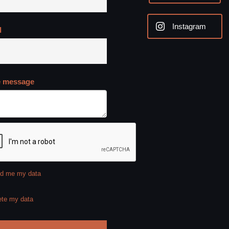
Instagram
l
e message
d me my data
ete my data