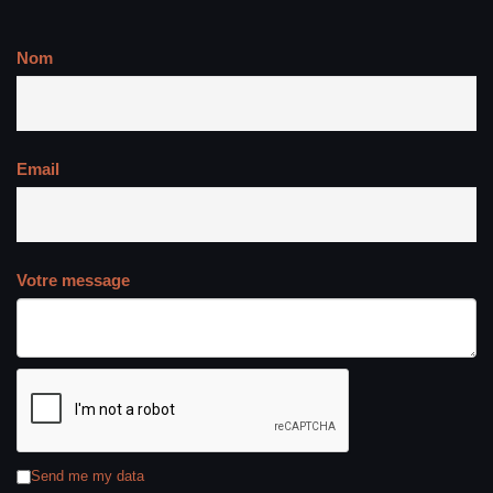
Nom
Email
Votre message
Send me my data