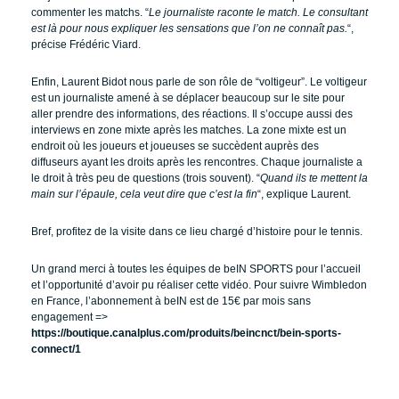
commenter les matchs. “
Le journaliste raconte le match. Le consultant
est là pour nous expliquer les sensations que l’on ne connaît pas.
“,
précise Frédéric Viard.
Enfin, Laurent Bidot nous parle de son rôle de “voltigeur”. Le voltigeur
est un journaliste amené à se déplacer beaucoup sur le site pour
aller prendre des informations, des réactions. Il s’occupe aussi des
interviews en zone mixte après les matches. La zone mixte est un
endroit où les joueurs et joueuses se succèdent auprès des
diffuseurs ayant les droits après les rencontres. Chaque journaliste a
le droit à très peu de questions (trois souvent). “
Quand ils te mettent la
main sur l’épaule, cela veut dire que c’est la fin
“, explique Laurent.
Bref, profitez de la visite dans ce lieu chargé d’histoire pour le tennis.
Un grand merci à toutes les équipes de beIN SPORTS pour l’accueil
et l’opportunité d’avoir pu réaliser cette vidéo. Pour suivre Wimbledon
en France, l’abonnement à beIN est de 15€ par mois sans
engagement =>
https://boutique.canalplus.com/produits/beincnct/bein-sports-
connect/1