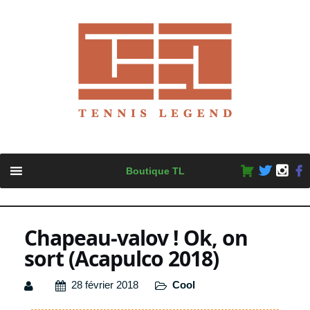
Skip
Boutique TL
to
content
Chapeau-valov ! Ok, on
sort (Acapulco 2018)
28 février 2018
Cool