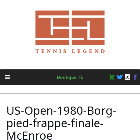
Skip
Boutique TL
to
content
US-Open-1980-Borg-
pied-frappe-finale-
McEnroe