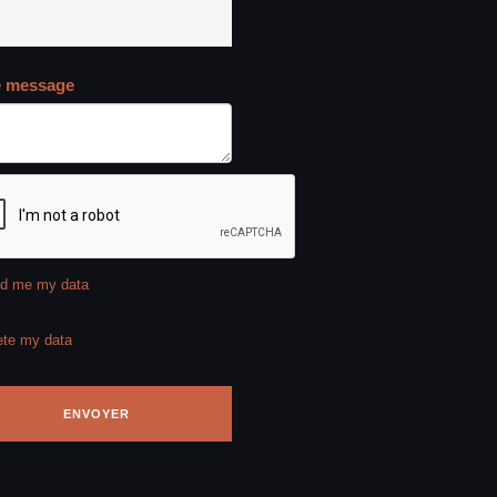
e message
d me my data
ete my data