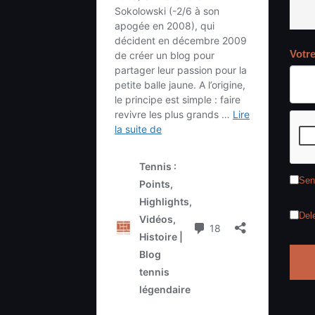
Votr
Sen
Del