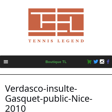
Skip
Boutique TL
to
content
Verdasco-insulte-
Gasquet-public-Nice-
2010