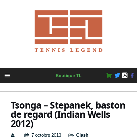
Skip
Boutique TL
to
content
Tsonga – Stepanek, baston
de regard (Indian Wells
2012)
7 octobre 2013
Clash