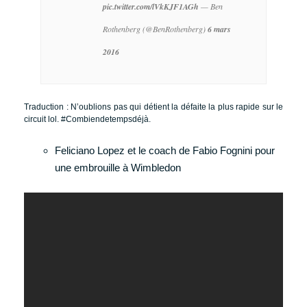
pic.twitter.com/lVkKJF1AGh
— Ben
Rothenberg (@BenRothenberg)
6 mars
2016
Traduction : N’oublions pas qui détient la défaite la plus rapide sur le
circuit lol. #Combiendetempsdéjà.
Feliciano Lopez et le coach de Fabio Fognini pour
une embrouille à Wimbledon