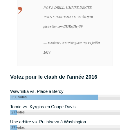
NOT A DRILL. UMPIRE DENIED
POOTS HANDSHAKE.
@CitiOpen
pic.twitter.com/H3RyjHeyS9
— Matthew (@MRisingStar18)
19 juillet
2016
Votez pour le clash de l'année 2016
Wawrinka vs. Placé à Bercy
350
votes
Tomic vs. Kyrgios en Coupe Davis
27
votes
Une arbitre vs. Putintseva à Washington
27
votes