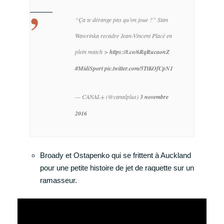
“Ça te dérange pas qu’on joue ?”
Stan
Wawrinka recadre Jean-Vincent Placé en
plein match >
https://t.co/6RqRucaonZ
#MidiSport
pic.twitter.com/5TtKOfCpN1
— CANAL+ (@canalplus)
3 novembre
2016
Broady et Ostapenko qui se frittent à Auckland
pour une petite histoire de jet de raquette sur un
ramasseur.