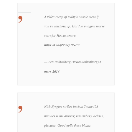
A video recap of today’s Aussie mess if
you’re catching up. Hard to imagine worse
start for Hewitt tenure:
https://t.co/pS5ecpBNCu
— Ben Rothenberg (@BenRothenberg)
6
mars 2016
Nick Kyrgios strikes back at Tomic (28
minutes is the answer, remember), deletes,
placates. Good golly these blokes.