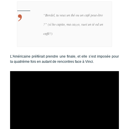
“Bordel, tu veux un thé ou un café peut-être
?” (sì ho capito, ma cazzo, vuoi un tè od un
caffè?)
L’Américaine préférait prendre une finale, et elle s’est imposée pour
la quatrième fois en autant de rencontres face à Vinci.