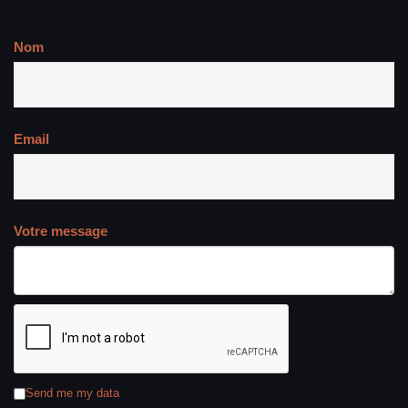
Nom
Email
Votre message
Send me my data