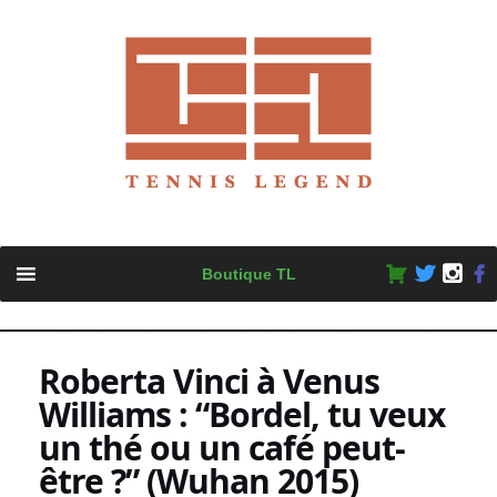
Skip
Boutique TL
to
content
Roberta Vinci à Venus
Williams : “Bordel, tu veux
un thé ou un café peut-
être ?” (Wuhan 2015)